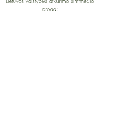
Lietuvos valstyb
s atk
rimo šimtme
io
ė
ū
č
proga:
100 Lietuvos moter
,
ų
kuriomis šalies žmon
s didžiuojasi
ė
contact@womenat.com
Join W@