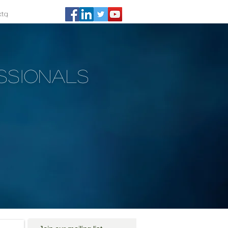
ktą
ssionals