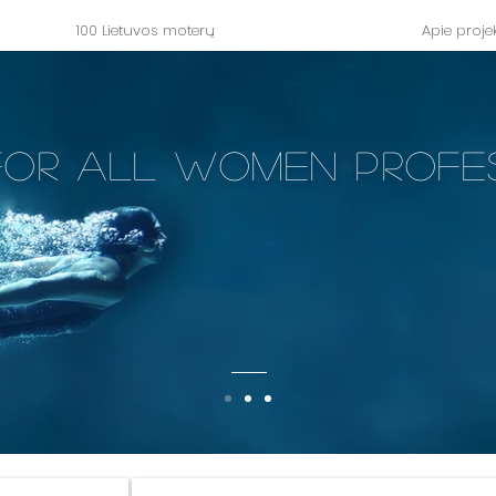
100 Lietuvos moterų
Apie proje
FOR all women profe