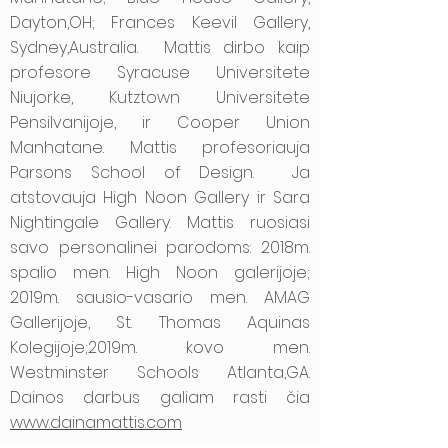
Dayton,OH; Frances Keevil Gallery,
Sydney,Australia. Mattis dirbo kaip
profesore Syracuse Universitete
Niujorke, Kutztown Universitete
Pensilvanijoje, ir Cooper Union
Manhatane. Mattis profesoriauja
Parsons School of Design. Ja
atstovauja High Noon Gallery ir Sara
Nightingale Gallery. Mattis ruosiasi
savo personalinei parodoms: 2018m.
spalio men. High Noon galerijoje;
2019m. sausio-vasario men. AMAG
Gallerijoje, St. Thomas Aquinas
Kolegijoje;2019m. kovo men.
Westminster Schools Atlanta,GA.
Dainos darbus galiam rasti čia
www.dainamattis.com