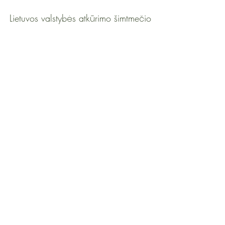
Lietuvos valstyb
s atk
rimo šimtme
io
ė
ū
č
proga:
100 Lietuvos moter
,
ų
kuriomis šalies žmon
s didžiuojasi
ė
contact@womenat.com
Join W@