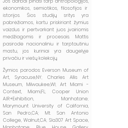
Jos darbai pinasi tarp antropologijos,
ekonomikos, semiotikos, filosofijos ir
istorijos. Šios studijų sritys yra
pabrėžiamos, kartu priskiriant žymius
vaizdus ir pertvarkant juos įvairiomis
medžiagomis ir procesais. Mattis
pasirode nacionaliniu ir tarptautiniu
mastu, jos kuriniai yra daugelyje
privačiu ir viešų kolekcijų.
Žymios parodos: Everson Museum of
Art, Syracuse,NY; Charles Allis Art
Museum, Milwaukee,WI; Art Miami -
Context, Miami,FL; Cooper Union
A.I.R.+Exhibition, Manhatane;
Marymount University of California,
San Pedro,CA; Mt. San Antonio
College, Walnut,CA; Sla307 Art Space,
Manhatane; Blue House Gallery,