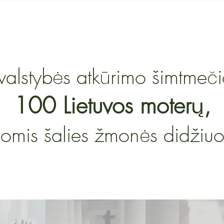
valstyb
s atk
rimo šimtme
ė
ū
č
100 Lietuvos moter
,
ų
iomis šalies žmon
s didžiuo
ė