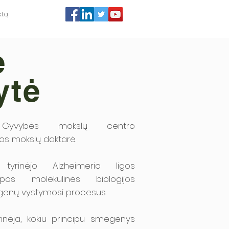
ktą
ė
ytė
to Gyvybės mokslų centro
os mokslų daktarė.
 tyrinėjo Alzheimerio ligos
os molekulinės biologijos
megenų vystymosi procesus.
rinėja, kokiu principu smegenys