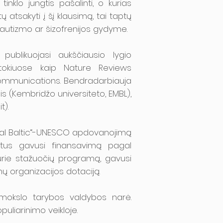
inklo jungtis pašalinti, o kurias
tų atsakyti į šį klausimą, tai taptų
p autizmo ar šizofrenijos gydyme.
publikuojasi aukščiausio lygio
 tokiuose kaip Nature Reviews
mmunications. Bendradarbiauja
ais (Kembridžo universiteto, EMBL),
t).
real Baltic“-UNESCO apdovanojimą
rtus gavusi finansavimą pagal
urie stažuočių programą, gavusi
 organizacijos dotaciją.
 mokslo tarybos valdybos narė.
uliarinimo veikloje.