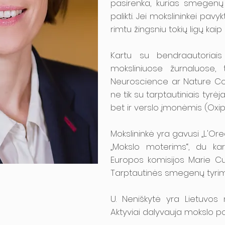
pasirenka, kurias smegenų t
palikti. Jei mokslininkei pavyk
rimtu žingsniu tokių ligų kai
Kartu su bendraautoriais 
moksliniuose žurnaluose,
Neuroscience ar Nature Co
ne tik su tarptautiniais tyrėj
bet ir verslo įmonėmis (Oxipi
Mokslininkė yra gavusi „L'O
„Mokslo moterims“, du ka
Europos komisijos Marie C
Tarptautinės smegenų tyrimų
U. Neniškytė yra Lietuvos
Aktyviai dalyvauja mokslo pop