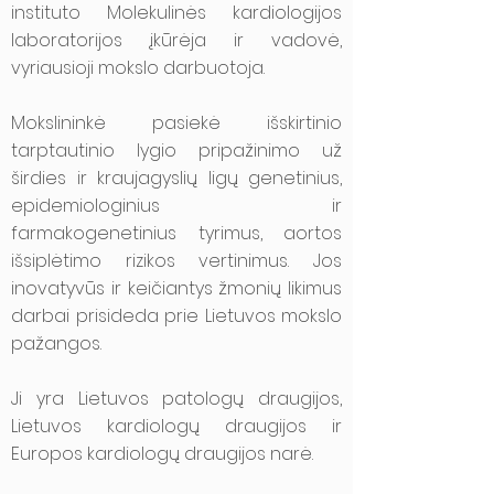
instituto Molekulinės kardiologijos
laboratorijos įkūrėja ir vadovė,
vyriausioji mokslo darbuotoja.
Mokslininkė pasiekė išskirtinio
tarptautinio lygio pripažinimo už
širdies ir kraujagyslių ligų genetinius,
epidemiologinius ir
farmakogenetinius tyrimus, aortos
išsiplėtimo rizikos vertinimus. Jos
inovatyvūs ir keičiantys žmonių likimus
darbai prisideda prie Lietuvos mokslo
pažangos.
Ji yra Lietuvos patologų draugijos,
Lietuvos kardiologų draugijos ir
Europos kardiologų draugijos narė.