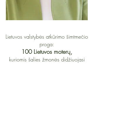
Lietuvos valstyb
s atk
rimo šimtme
io
ė
ū
č
proga:
100 Lietuvos moter
,
ų
kuriomis šalies žmon
s didžiuojasi
ė
contact@womenat.com