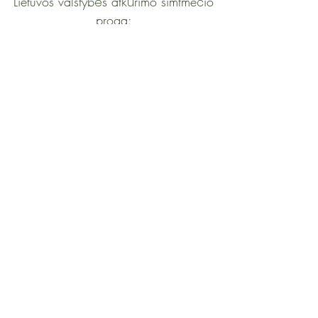
Lietuvos valstyb
s atk
rimo šimtme
io
ė
ū
č
proga:
100 Lietuvos moter
,
ų
kuriomis šalies žmon
s didžiuojasi
ė
contact@womenat.com
Join W@