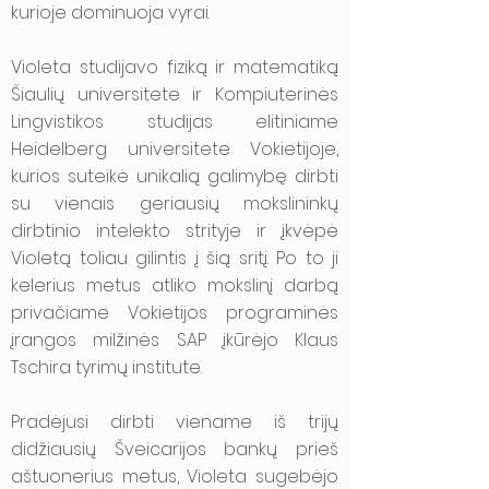
kurioje dominuoja vyrai.
Violeta studijavo fiziką ir matematiką
Šiaulių universitete ir Kompiuterinės
Lingvistikos studijas elitiniame
Heidelberg universitete Vokietijoje,
kurios suteikė unikalią galimybę dirbti
su vienais geriausių mokslininkų
dirbtinio intelekto strityje ir įkvėpė
Violetą toliau gilintis į šią sritį. Po to ji
kelerius metus atliko mokslinį darbą
privačiame Vokietijos programinės
įrangos milžinės SAP įkūrėjo Klaus
Tschira tyrimų institute.
Pradėjusi dirbti viename iš trijų
didžiausių Šveicarijos bankų prieš
aštuonerius metus, Violeta sugebėjo